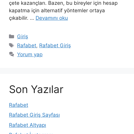
çete kazançları. Bazen, bu bireyler için hesap
kapatma için alternatif yöntemler ortaya
çıkabilir. …
Devamını oku
Kategoriler
Giriş
Etiketler
Rafabet
,
Rafabet Giriş
Yorum yap
Son Yazılar
Rafabet
Rafabet Giriş Sayfası
Rafabet Altyapı