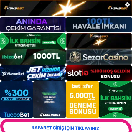
×
RAFABET GİRİŞ İÇİN TIKLAYINIZ!