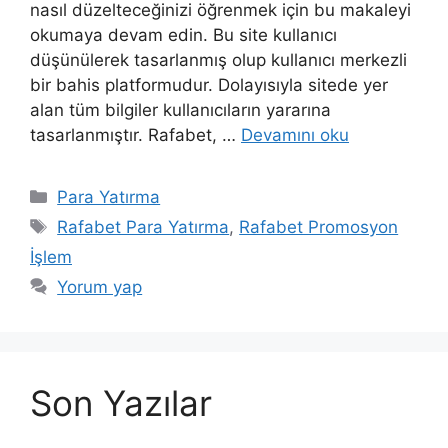
nasıl düzelteceğinizi öğrenmek için bu makaleyi
okumaya devam edin. Bu site kullanıcı
düşünülerek tasarlanmış olup kullanıcı merkezli
bir bahis platformudur. Dolayısıyla sitede yer
alan tüm bilgiler kullanıcıların yararına
tasarlanmıştır. Rafabet, …
Devamını oku
Kategoriler
Para Yatırma
Etiketler
Rafabet Para Yatırma
,
Rafabet Promosyon
İşlem
Yorum yap
Son Yazılar