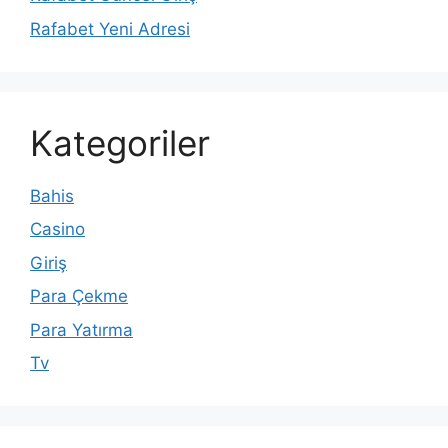
Rafabet Yeni Adresi
Kategoriler
Bahis
Casino
Giriş
Para Çekme
Para Yatırma
Tv