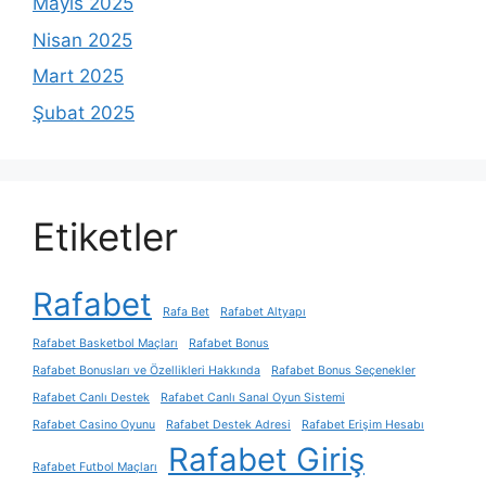
Mayıs 2025
Nisan 2025
Mart 2025
Şubat 2025
Etiketler
Rafabet
Rafa Bet
Rafabet Altyapı
Rafabet Basketbol Maçları
Rafabet Bonus
Rafabet Bonusları ve Özellikleri Hakkında
Rafabet Bonus Seçenekler
Rafabet Canlı Destek
Rafabet Canlı Sanal Oyun Sistemi
Rafabet Casino Oyunu
Rafabet Destek Adresi
Rafabet Erişim Hesabı
Rafabet Giriş
Rafabet Futbol Maçları