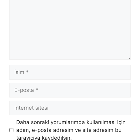
İsim
E-
posta
İnternet
sitesi
Daha sonraki yorumlarımda kullanılması için
adım, e-posta adresim ve site adresim bu
tarayıcıya kaydedilsin.