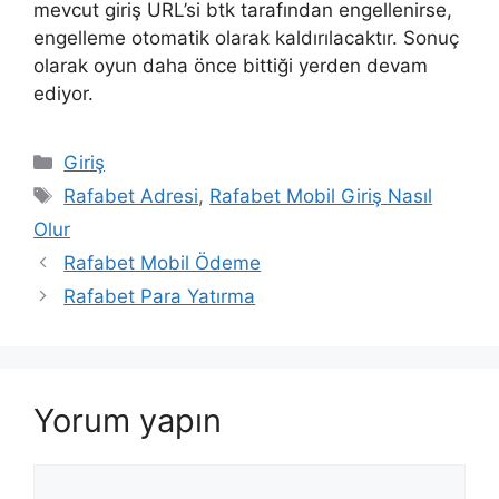
mevcut giriş URL’si btk tarafından engellenirse,
engelleme otomatik olarak kaldırılacaktır. Sonuç
olarak oyun daha önce bittiği yerden devam
ediyor.
Kategoriler
Giriş
Etiketler
Rafabet Adresi
,
Rafabet Mobil Giriş Nasıl
Olur
Rafabet Mobil Ödeme
Rafabet Para Yatırma
Yorum yapın
Yorum