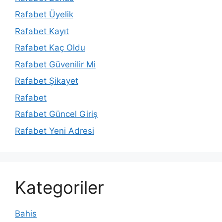
Rafabet Üyelik
Rafabet Kayıt
Rafabet Kaç Oldu
Rafabet Güvenilir Mi
Rafabet Şikayet
Rafabet
Rafabet Güncel Giriş
Rafabet Yeni Adresi
Kategoriler
Bahis