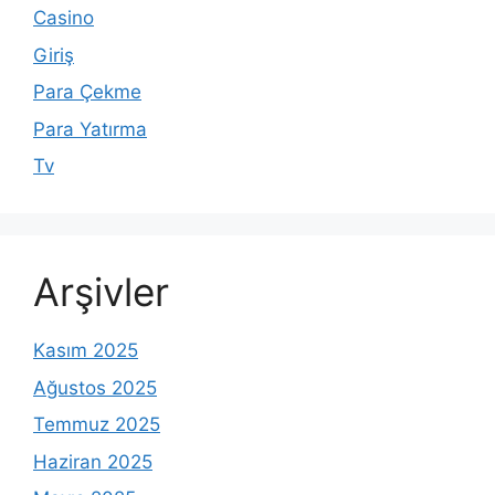
Casino
Giriş
Para Çekme
Para Yatırma
Tv
Arşivler
Kasım 2025
Ağustos 2025
Temmuz 2025
Haziran 2025