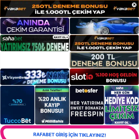
×
RAFABET GİRİŞ İÇİN TIKLAYINIZ!