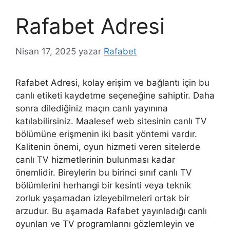
Rafabet Adresi
Nisan 17, 2025
yazar
Rafabet
Rafabet Adresi, kolay erişim ve bağlantı için bu
canlı etiketi kaydetme seçeneğine sahiptir. Daha
sonra dilediğiniz maçın canlı yayınına
katılabilirsiniz. Maalesef web sitesinin canlı TV
bölümüne erişmenin iki basit yöntemi vardır.
Kalitenin önemi, oyun hizmeti veren sitelerde
canlı TV hizmetlerinin bulunması kadar
önemlidir. Bireylerin bu birinci sınıf canlı TV
bölümlerini herhangi bir kesinti veya teknik
zorluk yaşamadan izleyebilmeleri ortak bir
arzudur. Bu aşamada Rafabet yayınladığı canlı
oyunları ve TV programlarını gözlemleyin ve