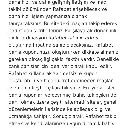
daha hızlı ve daha gelişmiş iletişim ve maç
takibi bölümünden Rafabet erişebilecek ve
daha hızlı işlem yapmanıza olanak
tanıyacaksınız. Bu sitedeki maçları takip ederek
hedef bahis kriterlerinizi karşılayarak donanımlı
bir koordinasyon
Rafabet tahmin adresi
oluşturma fırsatına sahip olacaksınız. Rafabet
bahis kuponunuzu oluştururken dikkate almanız
gereken birkaç ilgi çekici faktör vardır. Genellikle
canlı bahisler için ideal yer olarak kabul edilir.
Rafabet kullanarak zahmetsizce kupon
oluşturabilir ve hiçbir ücret ödemeden maçları
izlemenin keyfini çıkarabilirsiniz. En iyi bahisler,
bahis kuponları ve çevrimiçi bahis takipçileri de
dahil olmak üzere çeşitli alternatif siteler, genel
düzenlemelerin ilerisinde kalabilecek bilgi ve
uzmanlığa sahiptir. Sonuç olarak, Rafabet takip
etmek ve kendi alanınıza uygun dinamik bahis