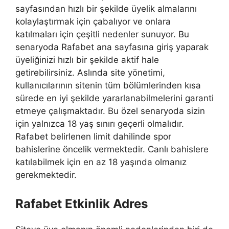
sayfasından hızlı bir şekilde üyelik almalarını
kolaylaştırmak için çabalıyor ve onlara
katılmaları için çeşitli nedenler sunuyor. Bu
senaryoda Rafabet ana sayfasına giriş yaparak
üyeliğinizi hızlı bir şekilde aktif hale
getirebilirsiniz. Aslında site yönetimi,
kullanıcılarının sitenin tüm bölümlerinden kısa
sürede en iyi şekilde yararlanabilmelerini garanti
etmeye çalışmaktadır. Bu özel senaryoda sizin
için yalnızca 18 yaş sınırı geçerli olmalıdır.
Rafabet belirlenen limit dahilinde spor
bahislerine öncelik vermektedir. Canlı bahislere
katılabilmek için en az 18 yaşında olmanız
gerekmektedir.
Rafabet Etkinlik Adres