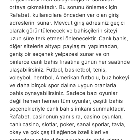
ortaya çıkmaktadır. Bu sorunu önlemek için
Rafabet, kullanıcılara önceden var olan giriş
adreslerini sunar. Mevcut giriş adresiniz geçici
olarak görüntülenecek ve bahisçilerin siteyi
uzun süre terk etmesi önlenecektir. Canlı bahis,
diğer sitelerle altyapı paylaşımı yapılmadan,
geniş bir seçenek yelpazesi sunar ve on
binlerce canlı bahis fırsatına günün her saatinde
ulaşabilirsiniz. Futbol, ​​basketbol, ​​tenis,
voleybol, hentbol, ​​Amerikan futbolu, buz hokeyi
ve daha birçok spor dalına uygun oranlarla
bahis oynayabilirsiniz. Sadece bazı oyunlar
değil hemen hemen tüm oyunlar, çeşitli bahis
seçenekleriyle canlı bahis imkanı sunmaktadır.
Rafabet, casinonun yanı sıra, casino oyunları,
canlı casino, slotlar, poker, sanal sporlar, tavla,
okey ve çok çeşitli eğlence özellikleri ve