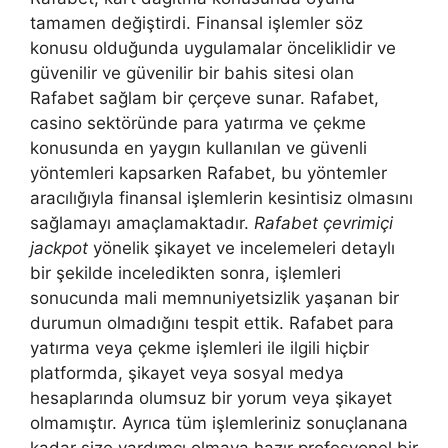
tamamen değiştirdi. Finansal işlemler söz
konusu olduğunda uygulamalar önceliklidir ve
güvenilir ve güvenilir bir bahis sitesi olan
Rafabet sağlam bir çerçeve sunar. Rafabet,
casino sektöründe para yatırma ve çekme
konusunda en yaygın kullanılan ve güvenli
yöntemleri kapsarken Rafabet, bu yöntemler
aracılığıyla finansal işlemlerin kesintisiz olmasını
sağlamayı amaçlamaktadır.
Rafabet çevrimiçi
jackpot
yönelik şikayet ve incelemeleri detaylı
bir şekilde inceledikten sonra, işlemleri
sonucunda mali memnuniyetsizlik yaşanan bir
durumun olmadığını tespit ettik. Rafabet para
yatırma veya çekme işlemleri ile ilgili hiçbir
platformda, şikayet veya sosyal medya
hesaplarında olumsuz bir yorum veya şikayet
olmamıştır. Ayrıca tüm işlemleriniz sonuçlanana