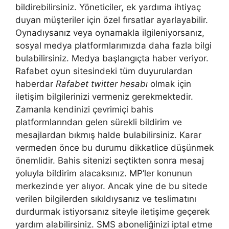
bildirebilirsiniz. Yöneticiler, ek yardıma ihtiyaç
duyan müşteriler için özel fırsatlar ayarlayabilir.
Oynadıysanız veya oynamakla ilgileniyorsanız,
sosyal medya platformlarımızda daha fazla bilgi
bulabilirsiniz. Medya başlangıçta haber veriyor.
Rafabet oyun sitesindeki tüm duyurulardan
haberdar
Rafabet twitter hesabı
olmak için
iletişim bilgilerinizi vermeniz gerekmektedir.
Zamanla kendinizi çevrimiçi bahis
platformlarından gelen sürekli bildirim ve
mesajlardan bıkmış halde bulabilirsiniz. Karar
vermeden önce bu durumu dikkatlice düşünmek
önemlidir. Bahis sitenizi seçtikten sonra mesaj
yoluyla bildirim alacaksınız. MP’ler konunun
merkezinde yer alıyor. Ancak yine de bu sitede
verilen bilgilerden sıkıldıysanız ve teslimatını
durdurmak istiyorsanız siteyle iletişime geçerek
yardım alabilirsiniz. SMS aboneliğinizi iptal etme