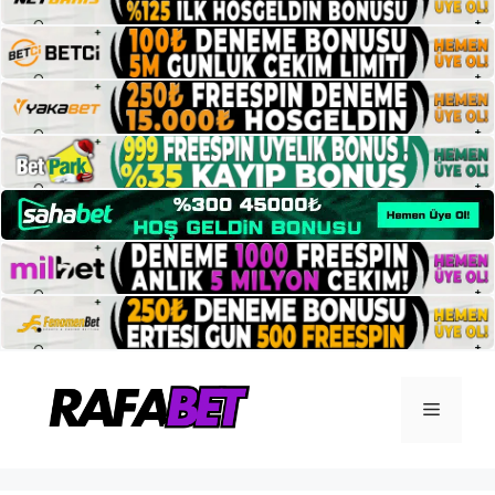
İçeriğe
atla
Menü