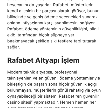
heyecanını da yaşarlar. Rafabet, müşterilerini
kendi ailesinin bir parçası olarak görüyor, bunun
bilincinde ve geniş ödeme seçenekleri sunarak
onların ihtiyaçlarını karşılayabilmesini sağlıyor.
Rafabet, ödeme yönteminin güvenilirliğini, bilgili
ekibi tarafından hiçbir şüpheye yer
bırakmayacak şekilde sıkı testlere tabi tutarak
sağlar.
Rafabet Altyapı İşlem
Modern teknik altyapısı, profesyonel
teknisyenleri ve en güvenli ödeme yöntemleriyle
birleştiğin de baştan sona hiçbir güvenlik açığı
bulunmayan, müşterilerin gönül rahatlığıyla oyun
oynayabileceği bir sistem, Rafabet “en güvenilir
casino sitesi” yapmaktadır. Hemen hemen her