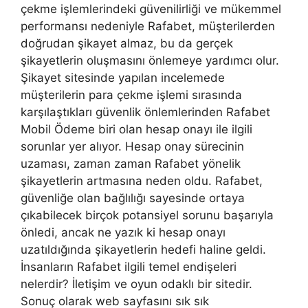
çekme işlemlerindeki güvenilirliği ve mükemmel
performansı nedeniyle Rafabet, müşterilerden
doğrudan şikayet almaz, bu da gerçek
şikayetlerin oluşmasını önlemeye yardımcı olur.
Şikayet sitesinde yapılan incelemede
müşterilerin para çekme işlemi sırasında
karşılaştıkları güvenlik önlemlerinden Rafabet
Mobil Ödeme biri olan hesap onayı ile ilgili
sorunlar yer alıyor. Hesap onay sürecinin
uzaması, zaman zaman Rafabet yönelik
şikayetlerin artmasına neden oldu. Rafabet,
güvenliğe olan bağlılığı sayesinde ortaya
çıkabilecek birçok potansiyel sorunu başarıyla
önledi, ancak ne yazık ki hesap onayı
uzatıldığında şikayetlerin hedefi haline geldi.
İnsanların Rafabet ilgili temel endişeleri
nelerdir? İletişim ve oyun odaklı bir sitedir.
Sonuç olarak web sayfasını sık sık