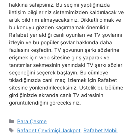
hakkına sahipsiniz. Bu seçimi yaptığınızda
iletişim bilgileriniz sistemimizden kaldırılacak ve
artık bildirim almayacaksınız. Dikkatli olmak ve
bu konuyu gözden kaçırmamak önemlidir.
Rafabet yer aldığı canlı oyunları ve TV şovlarını
izleyin ve bu popüler şovlar hakkında daha
fazlasını keşfedin. TV şovunun şarkı sözlerine
erişmek için web sitesine giriş yaparak ve
tanıtımlar sekmesinin yanındaki TV şarkı sözleri
seçeneğini seçerek başlayın. Bu cümleye
tıkladığınızda canlı maçı izlemek için Rafabet
sitesine yönlendirileceksiniz. Üstelik bu bölüme
girdiğinizde ekranda canlı TV adresinin
görüntülendiğini göreceksiniz.
Kategoriler
Para Çekme
Etiketler
Rafabet Çevrimiçi Jackpot
,
Rafabet Mobil