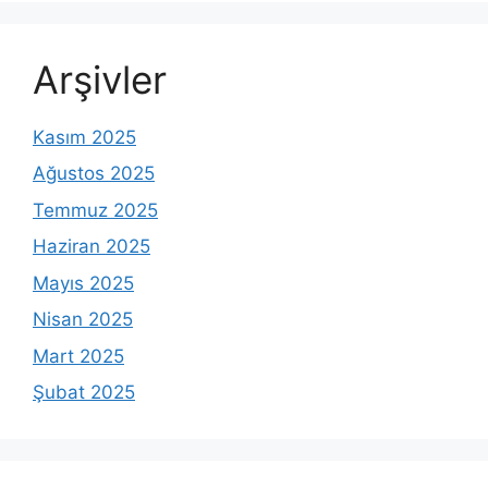
Arşivler
Kasım 2025
Ağustos 2025
Temmuz 2025
Haziran 2025
Mayıs 2025
Nisan 2025
Mart 2025
Şubat 2025