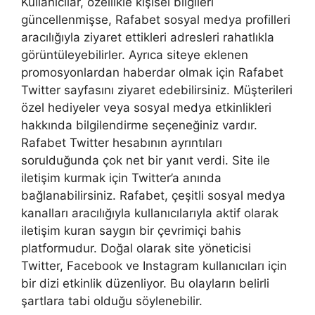
Kullanıcılar, özellikle kişisel bilgileri
güncellenmişse, Rafabet sosyal medya profilleri
aracılığıyla ziyaret ettikleri adresleri rahatlıkla
görüntüleyebilirler. Ayrıca siteye eklenen
promosyonlardan haberdar olmak için Rafabet
Twitter sayfasını ziyaret edebilirsiniz. Müşterileri
özel hediyeler veya sosyal medya etkinlikleri
hakkında bilgilendirme seçeneğiniz vardır.
Rafabet Twitter hesabının ayrıntıları
sorulduğunda çok net bir yanıt verdi. Site ile
iletişim kurmak için Twitter’a anında
bağlanabilirsiniz. Rafabet, çeşitli sosyal medya
kanalları aracılığıyla kullanıcılarıyla aktif olarak
iletişim kuran saygın bir çevrimiçi bahis
platformudur. Doğal olarak site yöneticisi
Twitter, Facebook ve Instagram kullanıcıları için
bir dizi etkinlik düzenliyor. Bu olayların belirli
şartlara tabi olduğu söylenebilir.